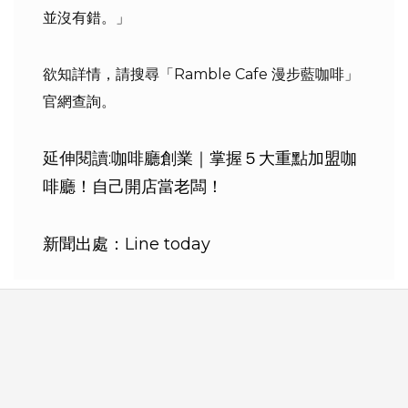
並沒有錯。」
欲知詳情，請搜尋「Ramble Cafe 漫步藍咖啡」
官網查詢。
延伸閱讀:
咖啡廳創業｜掌握５大重點加盟咖
啡廳！自己開店當老闆！
新聞出處：Line today