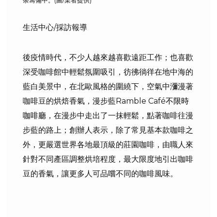
生活中心/採訪報導
後疫情時代，不少人越來越喜歡遠距工作；也喜歡
深受咖啡館中輕鬆氛圍吸引，彷彿徜徉在地中海的
藍白美景中，在北歐風格的圍繞下，空氣中瀰漫著
咖啡豆的烘焙香氣，漫步藍Ramble Café
不限時
咖啡廳
，在漫步中走出了一抹輕鬆，點著咖啡往漫
步藍的路上；創辦人表示，除了常見基本款咖啡之
外，更嚴選世界各地最頂級的莊園咖啡，由職人來
針對不同產區調整烘培程度，最大限度地引出咖啡
豆的香氣，讓更多人可品嚐不同的咖啡風味。