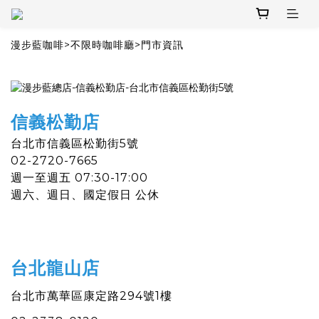
漫步藍咖啡
>
不限時咖啡廳
>
門市資訊
信義松勤店
台北市信義區松勤街5號
02-2720-7665
週一至週五 07:30-17:00
週六
、
週日
、
國定假日 公休
台北龍山店
台北市萬華區康定路294號1樓