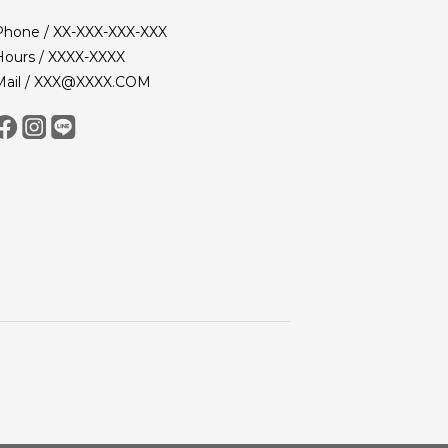
Phone / XX-XXX-XXX-XXX
Hours / XXXX-XXXX
Mail / XXX@XXXX.COM