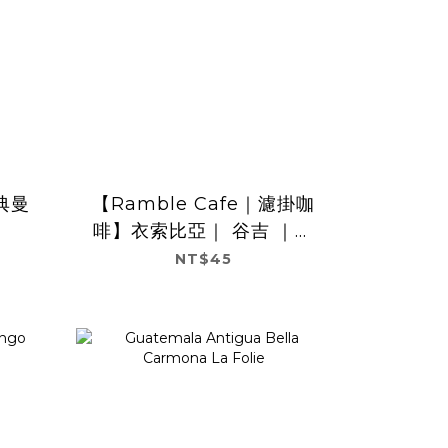
經典曼
【Ramble Cafe｜濾掛咖
啡】衣索比亞｜ 谷吉 ｜罕
貝拉｜ 橙羽｜ 水洗 G1
NT$45