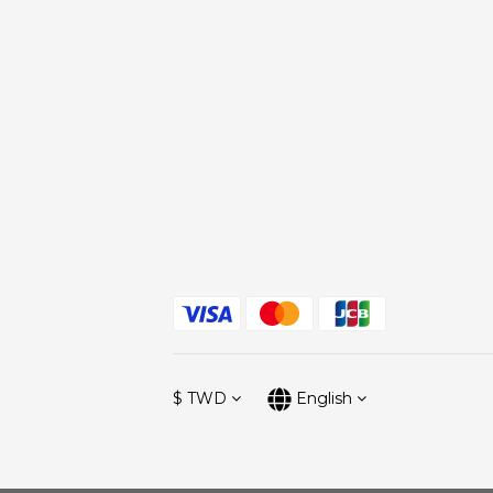
$
TWD
English