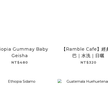
iopia Gummay Baby
【Ramble Cafe】
Geisha
巴｜水洗｜日曬
NT$480
NT$320