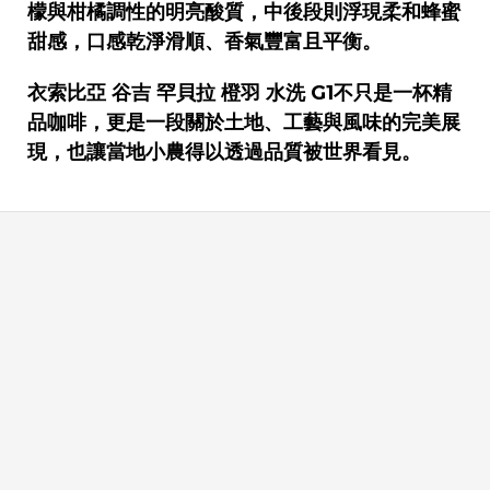
檬與柑橘調性的明亮酸質，中後段則浮現柔和蜂蜜
甜感，口感乾淨滑順、香氣豐富且平衡。
衣索比亞
谷吉
罕貝拉
橙羽
水洗
G1
不只是一杯精
品咖啡，更是一段關於土地、工藝與風味的完美展
現，也讓當地小農得以透過品質被世界看見。