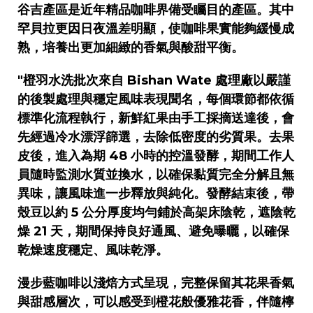
谷吉產區是近年精品咖啡界備受矚目的產區。其中
罕貝拉更因日夜溫差明顯，使咖啡果實能夠緩慢成
熟，培養出更加細緻的香氣與酸甜平衡。
"
橙羽水洗批次來自
Bishan Wate
處理廠以嚴謹
的後製處理與穩定風味表現聞名，每個環節都依循
標準化流程執行，新鮮紅果由手工採摘送達後，會
先經過冷水漂浮篩選，去除低密度的劣質果。去果
皮後，進入為期
48
小時的控溫發酵，期間工作人
員隨時監測水質並換水，以確保黏質完全分解且無
異味，讓風味進一步釋放與純化。發酵結束後，帶
殼豆以約
5
公分厚度均勻鋪於高架床陰乾，遮陰乾
燥
21
天，期間保持良好通風、避免曝曬，以確保
乾燥速度穩定、風味乾淨。
漫步藍咖啡以淺焙方式呈現，完整保留其花果香氣
與甜感層次，可以感受到橙花般優雅花香，伴隨檸