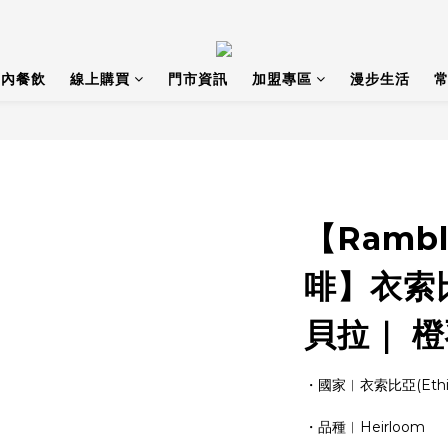
店內餐飲
線上購買
門市資訊
加盟專區
漫步生活
常
【Ramb
啡】衣索
貝拉｜ 橙
・國家︱衣索比亞(Ethio
・品種︱Heirloom