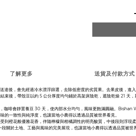
了解更多
送貨及付款方式
送達後，會先經過冷水漂浮篩選，去除低密度的劣質果。去果皮後，進入
5
21
酵結束後，帶殼豆以約
公分厚度均勻鋪於高架床陰乾，遮陰乾燥
天，
30
Bishan
，咖啡會靜置養豆
天，使內部水分均勻，風味更飽滿圓融。
風味的一致性與純淨度，也讓當地小農得以透過品質被世界看見。
感受到橙花般優雅花香，伴隨檸檬與柑橘調性的明亮酸質，中後段則浮現
一段關於土地、工藝與風味的完美展現，也讓當地小農得以透過品質被世