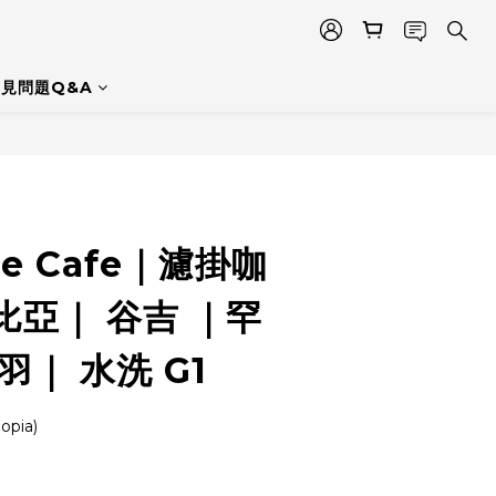
見問題Q&A
le Cafe｜濾掛咖
比亞｜ 谷吉 ｜罕
羽｜ 水洗 G1
pia)