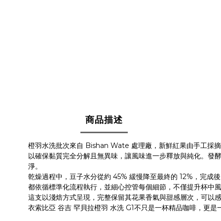
商品描述
Bishan Wate
橙羽水洗批次來自
處理廠，新鮮紅果由手工採摘
以確保黏質完全分解且無異味，讓風味進一步釋放與純化。
發
淨。
45%
12%
乾燥過程中，豆子水分從約
緩慢降至最終的
，完成後
都依循標準化流程執行，並細心控管每個細節，不僅提升杯中
這支以淺焙方式呈現，完整保留其花果香氣與甜感層次，可以
G1
衣索比亞
谷吉
罕貝拉
橙羽
水洗
不只是一杯精品咖啡，更是