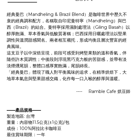
Mandheling & Brazil Blend
經典曼巴（
）是咖啡世界中歷久不
Mandheling
衰的經典調和配方，名稱取自印尼曼特寧（
）與巴
Brazil
Giling Basah
西（
）的結合。曼特寧採用濕剝處理法（
）以
醇厚飽滿、草本香氣與低酸質著稱；巴西採用日曬處理法以堅果
調性與溫潤甜感聞名。兩者相互襯托，形成均衡且層次豐富的經
典風味。
這支豆子以中深焙呈現，前段可感受到烤堅果類的溫和香氣，伴
隨些許木質調性；中後段則浮現黑巧克力般的苦甜感，並帶有淡
淡煙燻尾韻，整體口感厚實飽滿，尾韻綿長。
「經典曼巴」體現了職人對平衡風味的追求，在精準烘焙下，大
地草本氣息與堅果甜感交織，化作每一口入喉的醇厚與溫暖。
---- Ramble Cafe
烘豆師
——產品規格——
製造地區: 台灣
重量：內容物11.5公克(±1公克)/包
成份：100%阿拉比卡咖啡豆
最佳賞味期限：一年