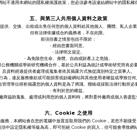
網站不適用本網站的隱私權保護政策，您必須參考該連結網站中的隱私權
五、與第三人共用個人資料之政策
提供、交換、出租或出售任何您的個人資料給其他個人、團體、私人企業
但有法律依據或合約義務者，不在此限。
前項但書之情形包括不限於：
• 經由您書面同意。
• 法律明文規定。
• 為免除您生命、身體、自由或財產上之危險。
 與公務機關或學術研究機構合作，基於公共利益為統計或學術研究而有必
且資料經過提供者處理或蒐集者依其揭露方式無從識別特定之當事人。
站的行為，違反服務條款或可能損害或妨礙網站與其他使用者權益或導致任何
站管理單位研析揭露您的個人資料是為了辨識、聯絡或採取法律行動所必
• 有利於您的權益。
委託廠商協助蒐集、處理或利用您的個人資料時，將對委外廠商或個人善盡監
六、Cookie 之使用
務，本網站會在您的電腦中放置並取用我們的 Cookie，若您不願接受 C
項中設定隱私權等級為高，即可拒絕 Cookie 的寫入，但可能會導致網