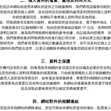
二、個人資料的蒐集、處理及利用方式
 當您造訪本網站或使用本網站所提供之功能服務時，我們將視該服務功能性
您提供必要的個人資料，並在該特定目的範圍內處理及利用您的個人資料
非經您書面同意，本網站不會將個人資料用於其他用途。
信箱、問卷調查等互動性功能時，會保留您所提供的姓名、電子郵件地址
時，伺服器會自行記錄相關行徑，包括您使用連線設備的 IP 位址、使用時
資料記錄等，做為我們增進網站服務的參考依據，此記錄為內部應用，決
服務，我們會將收集的問卷調查內容進行統計與分析，分析結果之統計數
部研究外，我們會視需要公佈統計數據及說明文字，但不涉及特定個人之
可以隨時向我們提出請求，以更正或刪除本網站所蒐集您錯誤或不完整的個
三、資料之保護
網站主機均設有防火牆、防毒系統等相關的各項資訊安全設備及必要的安全防
站及您的個人資料採用嚴格的保護措施，只由經過授權的人員才能接觸您
處理人員皆簽有保密合約，如有違反保密義務者，將會受到相關的法律處
因業務需要有必要委託其他單位提供服務時，本網站亦會嚴格要求其遵守保
並且採取必要檢查程序以確定其將確實遵守。
四、網站對外的相關連結
頁提供其他網站的網路連結，您也可經由本網站所提供的連結，點選進入