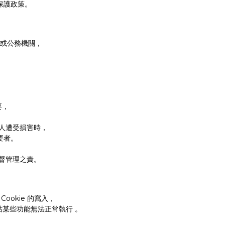
保護政策。
或公務機關，
要，
人遭受損害時，
要者。
督管理之責。
ookie 的寫入，
站某些功能無法正常執行 。