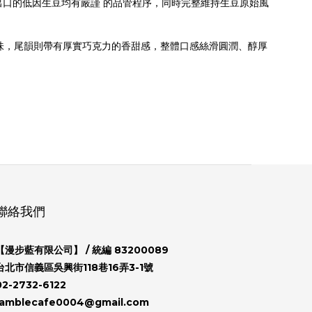
每一批出口的低因生豆均有嚴謹 的品管程序，同時完整維持生豆原始風
味，尾韻則帶有厚實巧克力的香甜感，整體口感絲滑圓潤、醇厚
聯絡我們
【漫步藍有限公司】
/ 統編 83200089
台北市信義區吳興街118巷16弄3-1號
02-2732-6122
ramblecafe0004@gmail.com