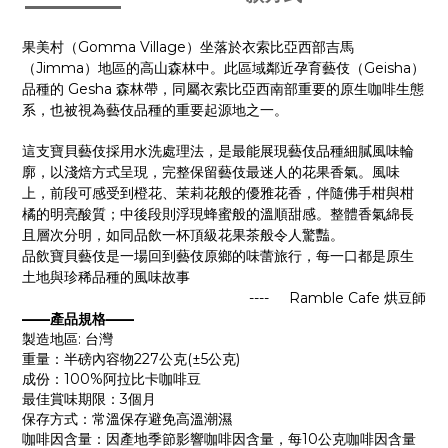
Gomma Village
果美村（
）坐落於衣索比亞西部吉馬
Jimma
Geisha
（
）地區的高山森林中。此區域鄰近孕育藝伎（
）
Gesha
品種的
森林帶，同屬衣索比亞西南部重要的原生咖啡生態
系，也被視為藝伎品種的重要起源地之一。
這支寶貝藝伎採用水洗處理法，是最能展現藝伎品種細膩風味輪
廓，以淺焙方式呈現，完整保留藝伎最迷人的花果香氣。風味
上，前段可感受到橙花、茉莉花般的優雅花香，伴隨佛手柑與柑
橘的明亮酸質；中後段則浮現蜂蜜般的溫順甜感。整體香氣綿長
且層次分明，如同品飲一杯頂級花果茶般令人驚豔。
品飲寶貝藝伎是一場回到藝伎原鄉的味蕾旅行，每一口都是原生
土地與珍稀品種的風味故事
---- Ramble Cafe
烘豆師
——產品規格——
製造地區: 台灣
重量：半磅內容物227公克(±5公克)
成份：100%阿拉比卡咖啡豆
最佳賞味期限：3個月
保存方式：常溫保存避免高溫潮濕
咖啡因含量：因產地季節影響咖啡因含量，每10公克咖啡因含量