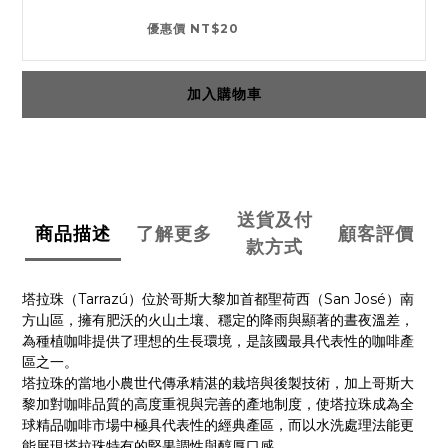
優惠價 NT$20
加入購物車
送貨及付
商品描述
了解更多
顧客評價
款方式
Tarrazú
San José
塔拉珠（
）位於哥斯大黎加首都聖荷西（
）南
方山區，擁有肥沃的火山土壤、穩定的降雨與顯著的晝夜溫差，
為種植咖啡提供了理想的生長環境，是該國最具代表性的咖啡產
區之一。
塔拉珠的當地小農世代傳承精湛的栽培與後製技術，加上哥斯大
黎加對咖啡品質的高度重視與完善的產地制度，使塔拉珠成為全
球精品咖啡市場中極具代表性的經典產區，而以水洗處理法能更
能展現塔拉珠特有的堅果調性與醇厚口感。