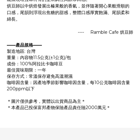
烘豆師以中烘焙發展出榛果般的香氣，並伴隨著開心果般滑順的
口感，尾韻則浮現出焦糖的甜感，整體口感厚實飽滿、尾韻柔和
綿長。
---- Ramble Cafe
烘豆師
——產品規格——
製造地區: 台灣
重量：內容物11.5公克(±1公克)/包
成份：100%阿拉比卡咖啡豆
最佳賞味期限：一年
保存方式：常溫保存避免高溫潮濕
咖啡因含量：因產地季節影響咖啡因含量，每10公克咖啡因含量
200ppm以下
＊圖片僅供參考，實體以出貨商品為主＊
＊本產品已投保富邦產物保險產品責任險2000萬元＊